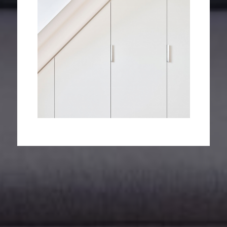
Schreinerei Walter – Nico & Martina Walter GbR
Friedenstraße 18
81671 München
Routenplaner zu uns
Telefon: +49 89 404334
info@schreinereiwalter.de
www.schreinereiwalter.de
Home